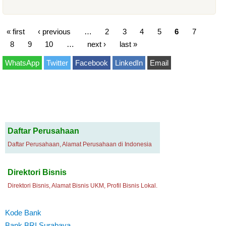
« first
‹ previous
…
2
3
4
5
6
7
8
9
10
…
next ›
last »
WhatsApp
Twitter
Facebook
LinkedIn
Email
Daftar Perusahaan
Daftar Perusahaan, Alamat Perusahaan di Indonesia
Direktori Bisnis
Direktori Bisnis, Alamat Bisnis UKM, Profil Bisnis Lokal.
Kode Bank
Bank BRI Surabaya