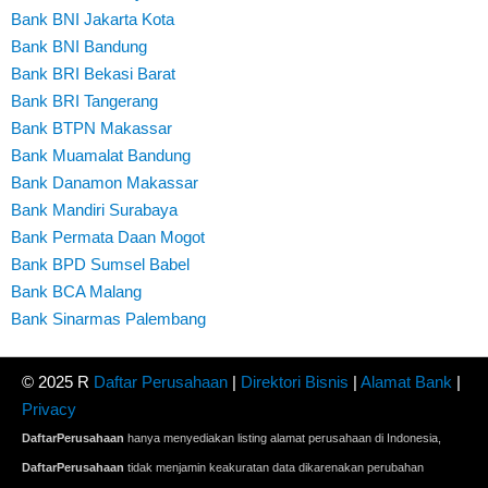
Bank BNI Jakarta Kota
Bank BNI Bandung
Bank BRI Bekasi Barat
Bank BRI Tangerang
Bank BTPN Makassar
Bank Muamalat Bandung
Bank Danamon Makassar
Bank Mandiri Surabaya
Bank Permata Daan Mogot
Bank BPD Sumsel Babel
Bank BCA Malang
Bank Sinarmas Palembang
© 2025 R
Daftar Perusahaan
|
Direktori Bisnis
|
Alamat Bank
|
Privacy
DaftarPerusahaan
hanya menyediakan listing alamat perusahaan di Indonesia,
DaftarPerusahaan
tidak menjamin keakuratan data dikarenakan perubahan