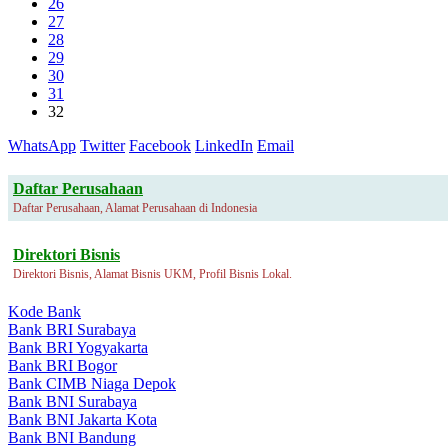
26
27
28
29
30
31
32
WhatsApp
Twitter
Facebook
LinkedIn
Email
Daftar Perusahaan
Daftar Perusahaan, Alamat Perusahaan di Indonesia
Direktori Bisnis
Direktori Bisnis, Alamat Bisnis UKM, Profil Bisnis Lokal.
Kode Bank
Bank BRI Surabaya
Bank BRI Yogyakarta
Bank BRI Bogor
Bank CIMB Niaga Depok
Bank BNI Surabaya
Bank BNI Jakarta Kota
Bank BNI Bandung