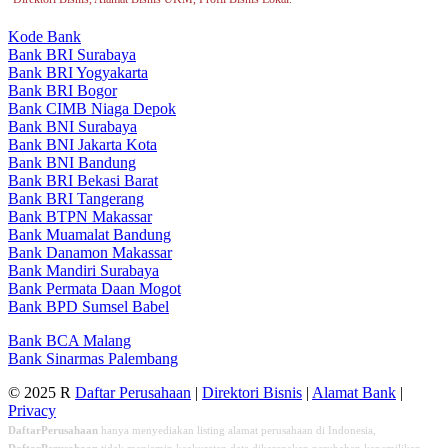
Kode Bank
Bank BRI Surabaya
Bank BRI Yogyakarta
Bank BRI Bogor
Bank CIMB Niaga Depok
Bank BNI Surabaya
Bank BNI Jakarta Kota
Bank BNI Bandung
Bank BRI Bekasi Barat
Bank BRI Tangerang
Bank BTPN Makassar
Bank Muamalat Bandung
Bank Danamon Makassar
Bank Mandiri Surabaya
Bank Permata Daan Mogot
Bank BPD Sumsel Babel
Bank BCA Malang
Bank Sinarmas Palembang
© 2025 R
Daftar Perusahaan
|
Direktori Bisnis
|
Alamat Bank
|
Privacy
DaftarPerusahaan
hanya menyediakan listing alamat perusahaan di Indonesia,
DaftarPerusahaan
tidak menjamin keakuratan data dikarenakan perubahan kepemilikan