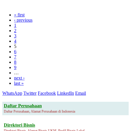
« first
‹ previous
1
2
3
4
5
6
7
8
9
…
next ›
last »
WhatsApp
Twitter
Facebook
LinkedIn
Email
Daftar Perusahaan
Daftar Perusahaan, Alamat Perusahaan di Indonesia
Direktori Bisnis
Direktori Bisnis, Alamat Bisnis UKM, Profil Bisnis Lokal.