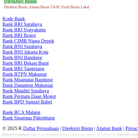
Direktori Bisnis
Direktori Bisnis, Alamat Bisnis UKM, Profil Bisnis Lokal.
Kode Bank
Bank BRI Surabaya
Bank BRI Yogyakarta
Bank BRI Bogor
Bank CIMB Niaga Depok
Bank BNI Surabaya
Bank BNI Jakarta Kota
Bank BNI Bandung
Bank BRI Bekasi Barat
Bank BRI Tangerang
Bank BTPN Makassar
Bank Muamalat Bandung
Bank Danamon Makassar
Bank Mandiri Surabaya
Bank Permata Daan Mogot
Bank BPD Sumsel Babel
Bank BCA Malang
Bank Sinarmas Palembang
© 2025 R
Daftar Perusahaan
|
Direktori Bisnis
|
Alamat Bank
|
Priva
DaftarPerusahaan
hanya menyediakan listing alamat perusahaan di Indonesia,
DaftarPerusa