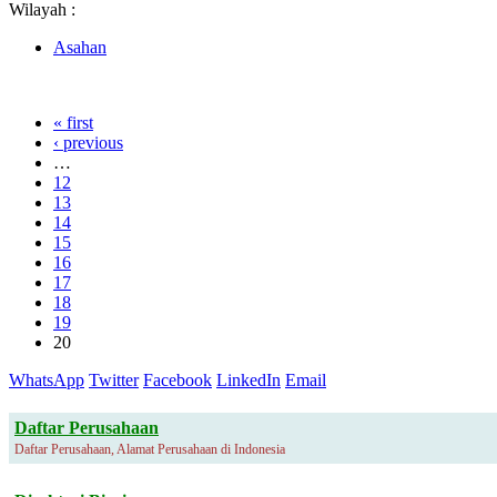
Wilayah :
Asahan
« first
‹ previous
…
12
13
14
15
16
17
18
19
20
WhatsApp
Twitter
Facebook
LinkedIn
Email
Daftar Perusahaan
Daftar Perusahaan, Alamat Perusahaan di Indonesia